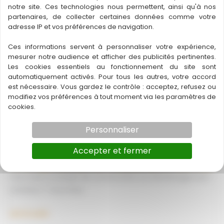
Vous cherchez un expert en travaux publics à Rennes ?
Nazaire
notre site. Ces technologies nous permettent, ainsi qu'à nos
partenaires, de collecter certaines données comme votre
Ne cherchez
adresse IP et vos préférences de navigation.
Travaux
Lire la suite
Ces informations servent à personnaliser votre expérience,
publics
mesurer notre audience et afficher des publicités pertinentes.
Rennes
Les cookies essentiels au fonctionnement du site sont
Recyclage béton Rennes
automatiquement activés. Pour tous les autres, votre accord
est nécessaire. Vous gardez le contrôle : acceptez, refusez ou
Imaginez un chantier vibrant d'activité, où des engins
modifiez vos préférences à tout moment via les paramètres de
modernes s'affairent au milieu
cookies.
Recyclage
Lire la suite
Personnaliser
béton
Accepter et fermer
Rennes
Entreprise de terrassement Rennes
Vous avez un projet de construction ou d’aménagement
extérieur ? Vous êtes
Entreprise
Lire la suite