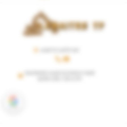
LA BUTTE 44170 VAY
Secrétariat ouvert le lundi et mardi
de 8h à 12h / 14h à 17h